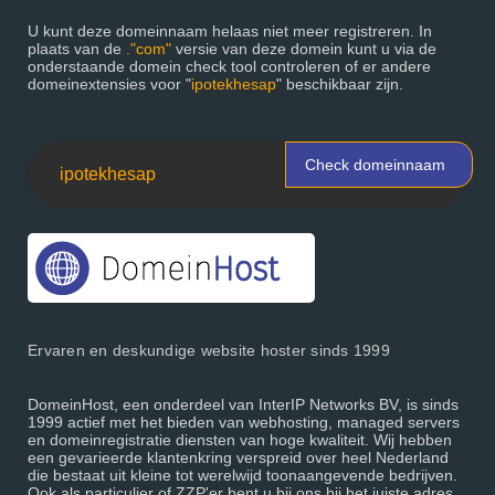
U kunt deze domeinnaam helaas niet meer registreren. In
plaats van de
."com"
versie van deze domein kunt u via de
onderstaande domein check tool controleren of er andere
domeinextensies voor "
ipotekhesap
" beschikbaar zijn.
Check domeinnaam
Ervaren en deskundige website hoster sinds 1999
DomeinHost, een onderdeel van InterIP Networks BV, is sinds
1999 actief met het bieden van webhosting, managed servers
en domeinregistratie diensten van hoge kwaliteit. Wij hebben
een gevarieerde klantenkring verspreid over heel Nederland
die bestaat uit kleine tot werelwijd toonaangevende bedrijven.
Ook als particulier of ZZP'er bent u bij ons bij het juiste adres.