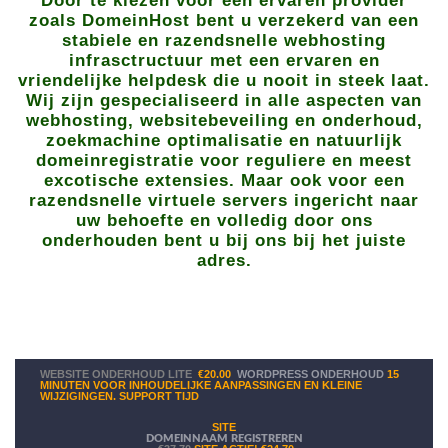
Door te kiezen voor een ervaren provider
zoals DomeinHost bent u verzekerd van een
stabiele en razendsnelle webhosting
infrasctructuur met een ervaren en
vriendelijke helpdesk die u nooit in steek laat.
Wij zijn gespecialiseerd in alle aspecten van
webhosting, websitebeveiling en onderhoud,
zoekmachine optimalisatie en natuurlijk
domeinregistratie voor reguliere en meest
excotische extensies. Maar ook voor een
razendsnelle virtuele servers ingericht naar
uw behoefte en volledig door ons
onderhouden bent u bij ons bij het juiste
adres.
WEBSITE ONDERHOUD LITE
€20.00
WORDPRESS ONDERHOUD
15
MINUTEN VOOR INHOUDELIJKE AANPASSINGEN EN KLEINE
WIJZIGINGEN. SUPPORT TIJD
SITE
DOMEINNAAM REGISTREREN