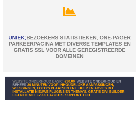
UNIEK;
BEZOEKERS STATISTIEKEN, ONE-PAGER
PARKEERPAGINA MET DIVERSE TEMPLATES EN
GRATIS SSL VOOR ALLE GEREGISTREERDE
DOMEINEN
WEBSITE ONDERHOUD BASIC
€30.00
WEBSITE ONDERHOUD EN
BEHEER
30 MINUTEN VOOR INHOUDELIJKE AANPASSINGEN,
WIJZIGINGEN, FOTO'S PLAATSEN ENZ. HULP EN ADVIES BIJ
INSTALLATIE NIEUWE PLUGINS EN THEMA'S. GRATIS DIVI BUILDER
LICENTIE MET +2000 LAYOUTS. SUPPORT TIJD